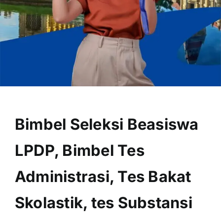
OUR PROGRAM
REGISTRATION
Bimbel Seleksi Beasiswa
CONTACT US
LPDP, Bimbel Tes
Administrasi, Tes Bakat
Skolastik, tes Substansi