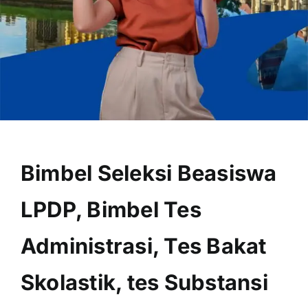
OUR PROGRAM
REGISTRATION
Bimbel Seleksi Beasiswa
CONTACT US
LPDP, Bimbel Tes
Administrasi, Tes Bakat
Skolastik, tes Substansi