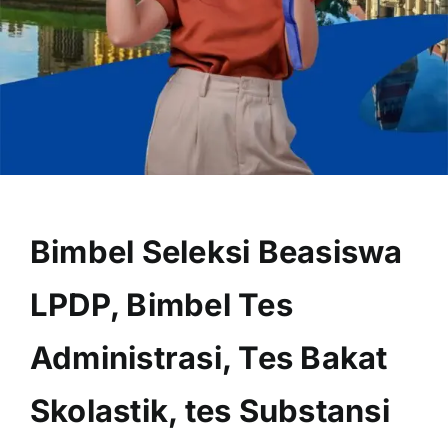
OUR PROGRAM
REGISTRATION
Bimbel Seleksi Beasiswa
CONTACT US
LPDP, Bimbel Tes
Administrasi, Tes Bakat
Skolastik, tes Substansi