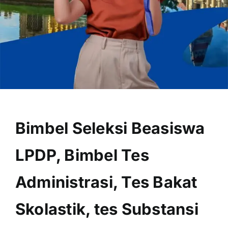
OUR PROGRAM
REGISTRATION
Bimbel Seleksi Beasiswa
CONTACT US
LPDP, Bimbel Tes
Administrasi, Tes Bakat
Skolastik, tes Substansi