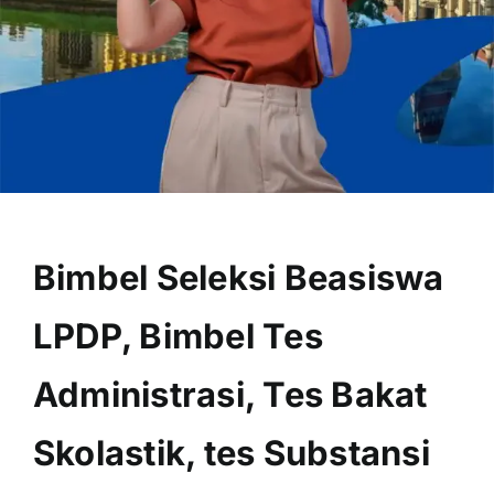
OUR PROGRAM
REGISTRATION
Bimbel Seleksi Beasiswa
CONTACT US
LPDP, Bimbel Tes
Administrasi, Tes Bakat
Skolastik, tes Substansi