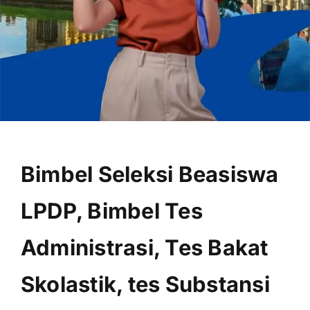
OUR PROGRAM
REGISTRATION
Bimbel Seleksi Beasiswa
CONTACT US
LPDP, Bimbel Tes
Administrasi, Tes Bakat
Skolastik, tes Substansi