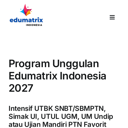
Skip
to
content
Toggle
Naviga
HOMEPAGE
Program Unggulan
ABOUT US
Edumatrix Indonesia
2027
SUCCESS STORIES
Intensif UTBK SNBT/SBMPTN,
Simak UI, UTUL UGM, UM Undip
PROMO
atau Ujian Mandiri PTN Favorit