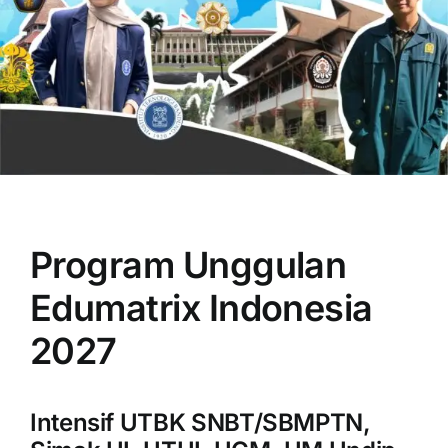
OUR PROGRAM
REGISTRATION
Program Unggulan
CONTACT US
Edumatrix Indonesia
2027
Intensif UTBK SNBT/SBMPTN,