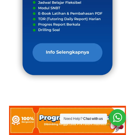
Need Help?
Chat with us