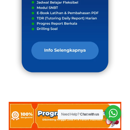
Need Help?
Chat with us