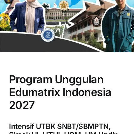
OUR PROGRAM
REGISTRATION
Program Unggulan
CONTACT US
Edumatrix Indonesia
2027
Intensif UTBK SNBT/SBMPTN,