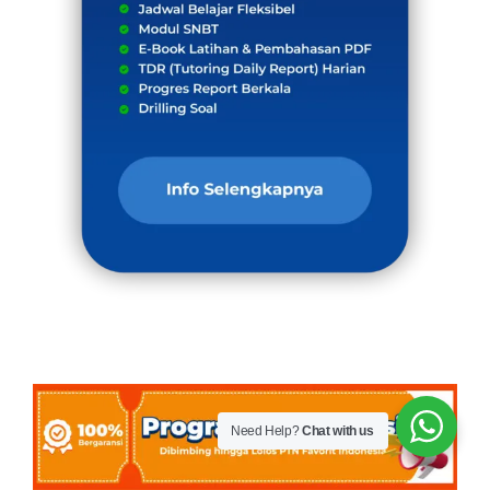
Need Help?
Chat with us