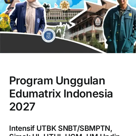
OUR PROGRAM
REGISTRATION
Program Unggulan
CONTACT US
Edumatrix Indonesia
2027
Intensif UTBK SNBT/SBMPTN,