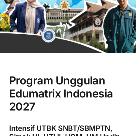
OUR PROGRAM
REGISTRATION
Program Unggulan
CONTACT US
Edumatrix Indonesia
2027
Intensif UTBK SNBT/SBMPTN,