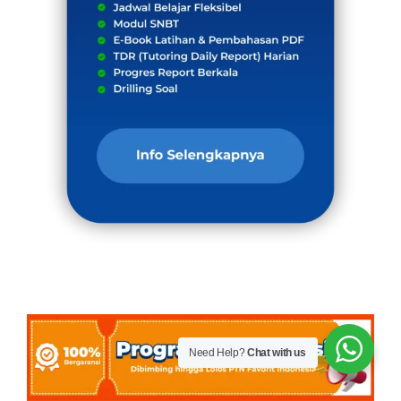
Need Help?
Chat with us