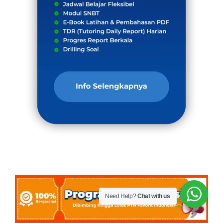
Need Help?
Chat with us