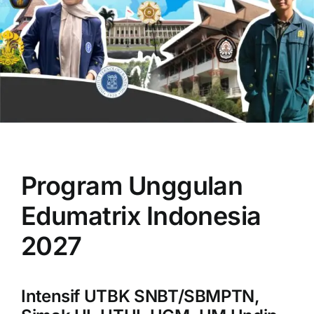
OUR PROGRAM
REGISTRATION
Program Unggulan
CONTACT US
Edumatrix Indonesia
2027
Intensif UTBK SNBT/SBMPTN,