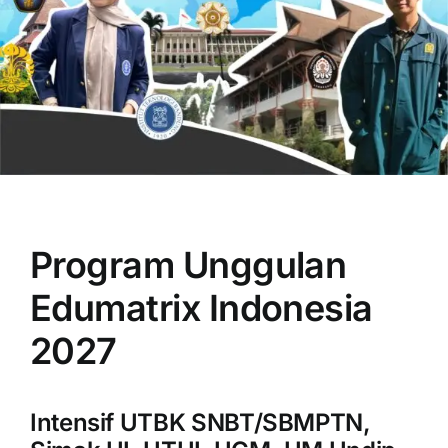
OUR PROGRAM
REGISTRATION
Program Unggulan
CONTACT US
Edumatrix Indonesia
2027
Intensif UTBK SNBT/SBMPTN,