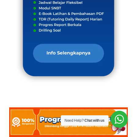
Need Help?
Chat with us