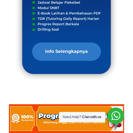
Need Help?
Chat with us