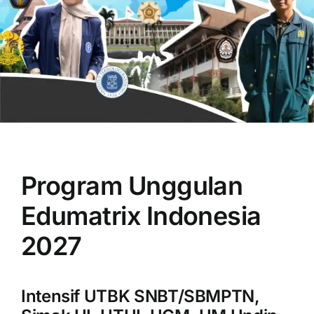
OUR PROGRAM
REGISTRATION
Program Unggulan
CONTACT US
Edumatrix Indonesia
2027
Intensif UTBK SNBT/SBMPTN,