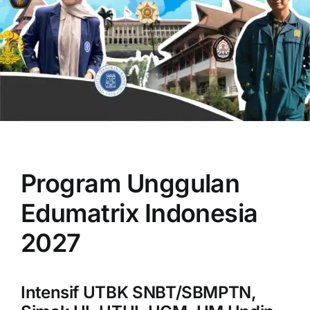
OUR PROGRAM
REGISTRATION
Program Unggulan
CONTACT US
Edumatrix Indonesia
2027
Intensif UTBK SNBT/SBMPTN,