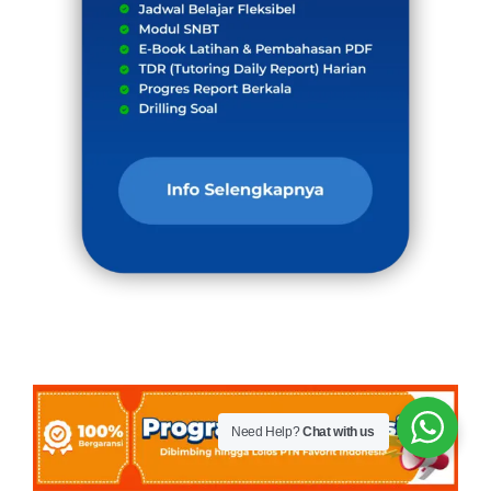
Need Help?
Chat with us