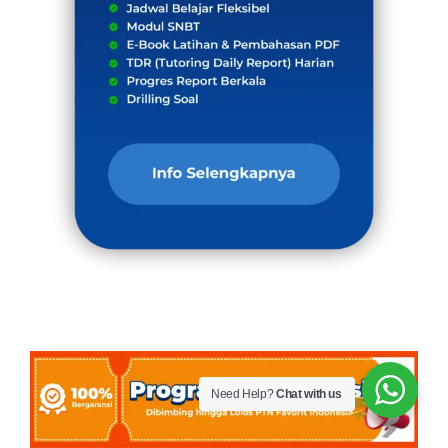
Need Help?
Chat with us