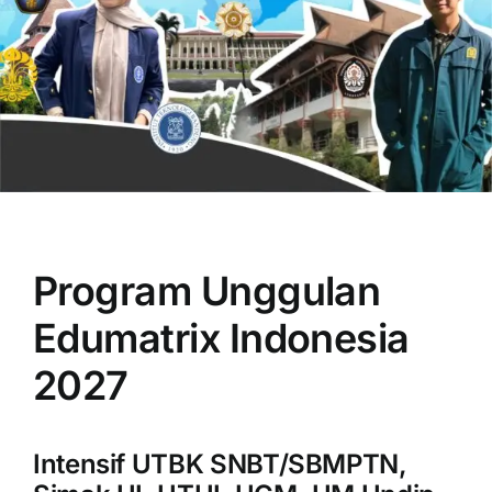
OUR PROGRAM
REGISTRATION
Program Unggulan
CONTACT US
Edumatrix Indonesia
2027
Intensif UTBK SNBT/SBMPTN,