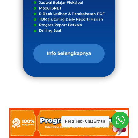
Need Help?
Chat with us