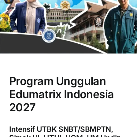
OUR PROGRAM
REGISTRATION
Program Unggulan
CONTACT US
Edumatrix Indonesia
2027
Intensif UTBK SNBT/SBMPTN,