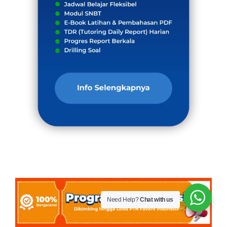
Need Help?
Chat with us