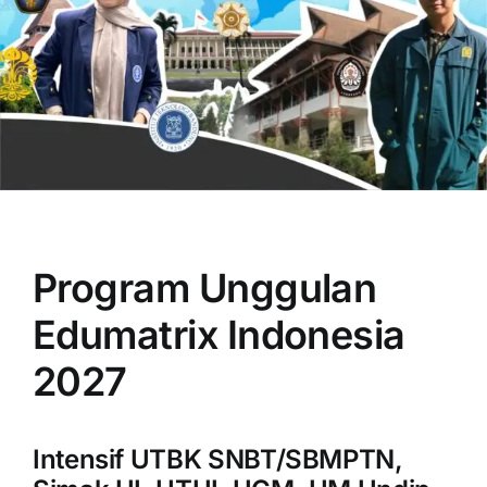
OUR PROGRAM
REGISTRATION
Program Unggulan
CONTACT US
Edumatrix Indonesia
2027
Intensif UTBK SNBT/SBMPTN,