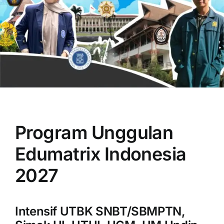
OUR PROGRAM
REGISTRATION
Program Unggulan
CONTACT US
Edumatrix Indonesia
2027
Intensif UTBK SNBT/SBMPTN,