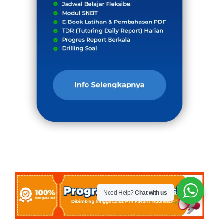
Need Help?
Chat with us