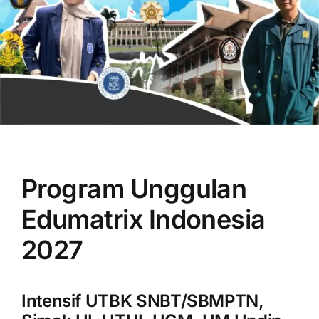
OUR PROGRAM
REGISTRATION
Program Unggulan
CONTACT US
Edumatrix Indonesia
2027
Intensif UTBK SNBT/SBMPTN,