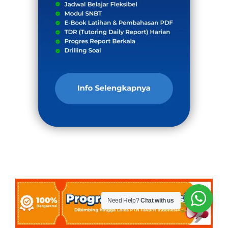
Need Help?
Chat with us