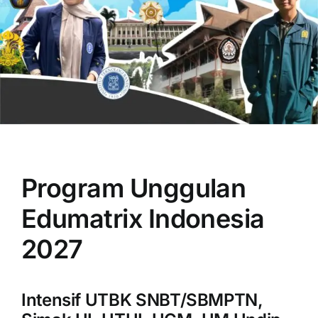
OUR PROGRAM
REGISTRATION
Program Unggulan
CONTACT US
Edumatrix Indonesia
2027
Intensif UTBK SNBT/SBMPTN,