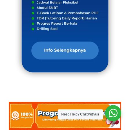
Need Help?
Chat with us