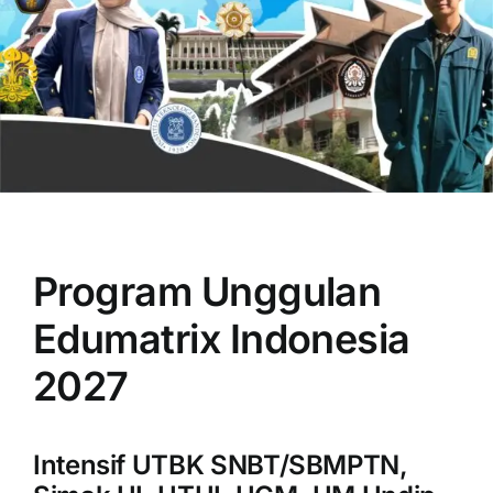
OUR PROGRAM
REGISTRATION
Program Unggulan
CONTACT US
Edumatrix Indonesia
2027
Intensif UTBK SNBT/SBMPTN,