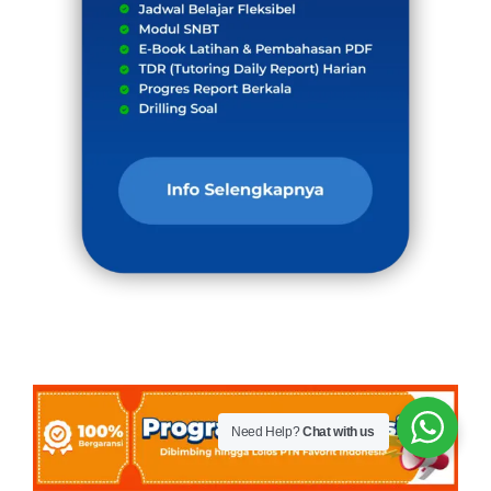
Need Help?
Chat with us