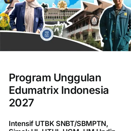
OUR PROGRAM
REGISTRATION
Program Unggulan
CONTACT US
Edumatrix Indonesia
2027
Intensif UTBK SNBT/SBMPTN,