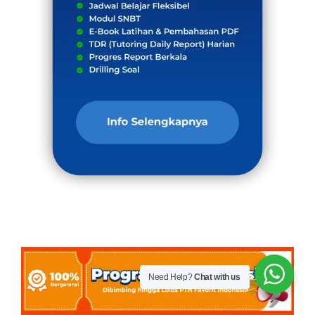
Need Help?
Chat with us