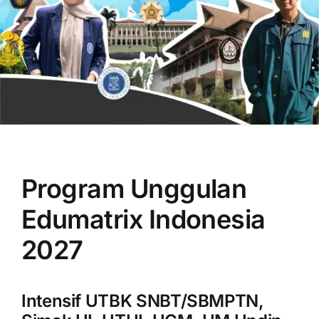
OUR PROGRAM
REGISTRATION
Program Unggulan
CONTACT US
Edumatrix Indonesia
2027
Intensif UTBK SNBT/SBMPTN,