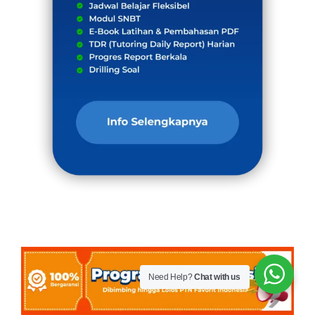
Need Help?
Chat with us