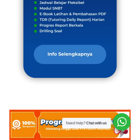
Need Help?
Chat with us