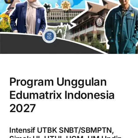
OUR PROGRAM
REGISTRATION
Program Unggulan
CONTACT US
Edumatrix Indonesia
2027
Intensif UTBK SNBT/SBMPTN,