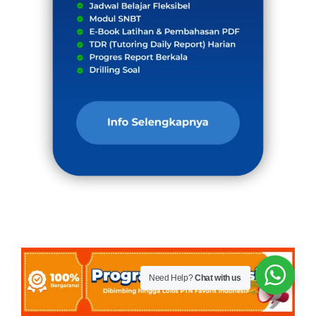
Need Help?
Chat with us