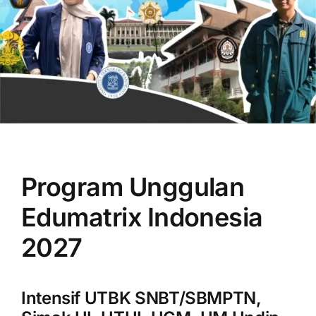
OUR PROGRAM
REGISTRATION
Program Unggulan
CONTACT US
Edumatrix Indonesia
2027
Intensif UTBK SNBT/SBMPTN,