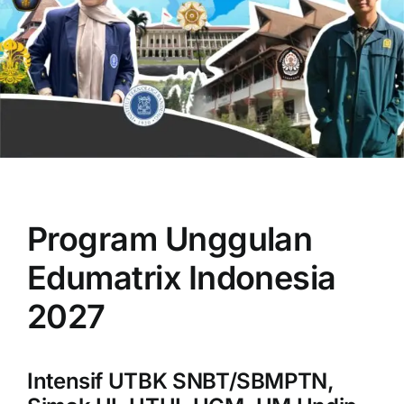
OUR PROGRAM
REGISTRATION
Program Unggulan
CONTACT US
Edumatrix Indonesia
2027
Intensif UTBK SNBT/SBMPTN,