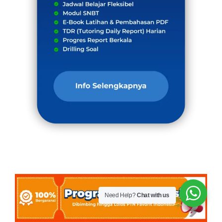
Need Help?
Chat with us