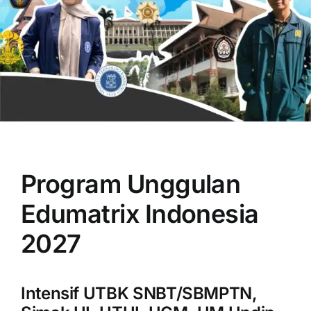
OUR PROGRAM
REGISTRATION
Program Unggulan
CONTACT US
Edumatrix Indonesia
2027
Intensif UTBK SNBT/SBMPTN,