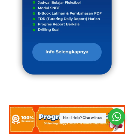
Need Help?
Chat with us