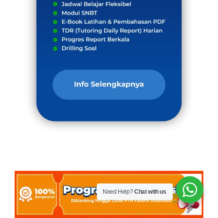
Need Help?
Chat with us