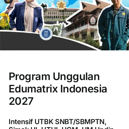
OUR PROGRAM
REGISTRATION
Program Unggulan
CONTACT US
Edumatrix Indonesia
2027
Intensif UTBK SNBT/SBMPTN,