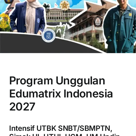
OUR PROGRAM
REGISTRATION
Program Unggulan
CONTACT US
Edumatrix Indonesia
2027
Intensif UTBK SNBT/SBMPTN,