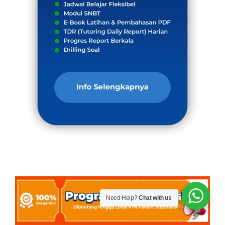
Need Help?
Chat with us