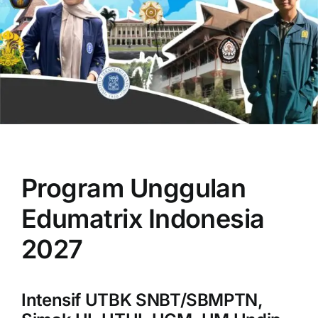
OUR PROGRAM
REGISTRATION
Program Unggulan
CONTACT US
Edumatrix Indonesia
2027
Intensif UTBK SNBT/SBMPTN,