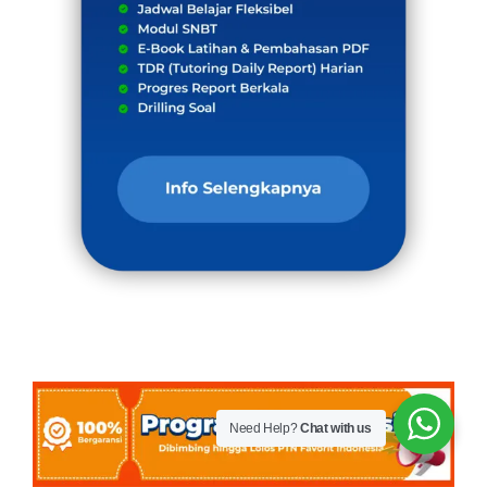
Need Help?
Chat with us