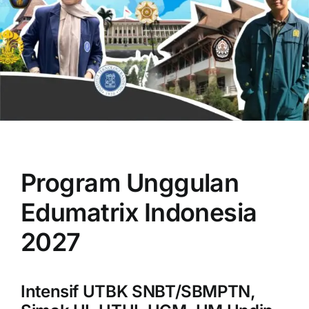
OUR PROGRAM
REGISTRATION
Program Unggulan
CONTACT US
Edumatrix Indonesia
2027
Intensif UTBK SNBT/SBMPTN,