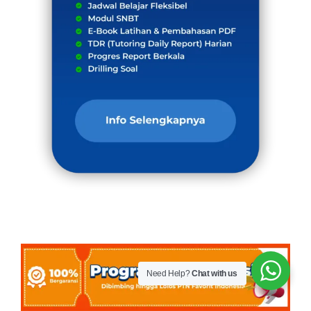
Need Help?
Chat with us