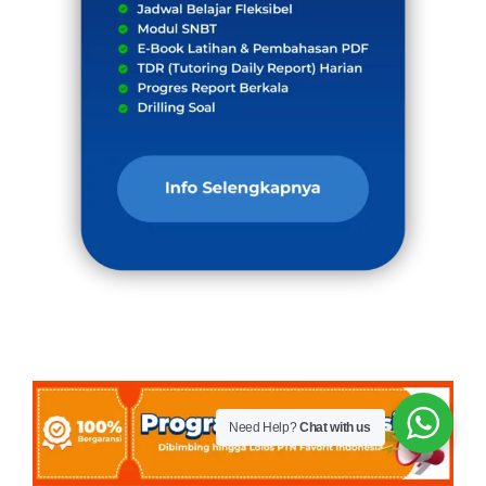
Need Help?
Chat with us