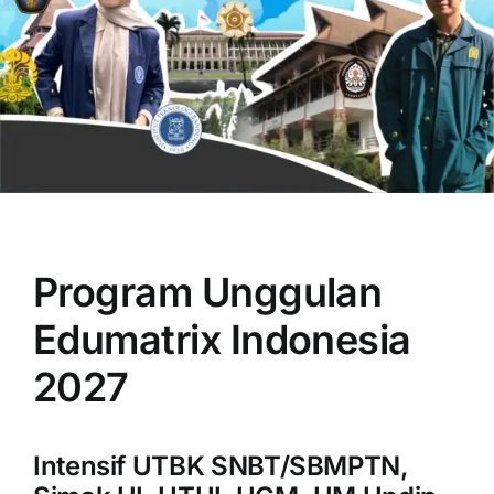
OUR PROGRAM
REGISTRATION
Program Unggulan
CONTACT US
Edumatrix Indonesia
2027
Intensif UTBK SNBT/SBMPTN,