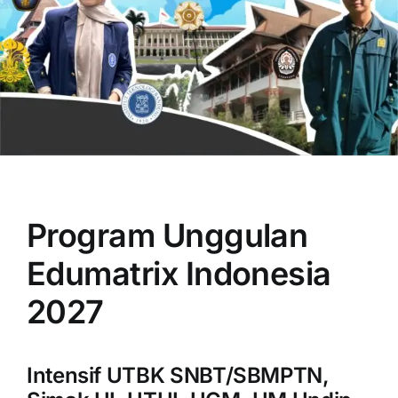
OUR PROGRAM
REGISTRATION
Program Unggulan
CONTACT US
Edumatrix Indonesia
2027
Intensif UTBK SNBT/SBMPTN,