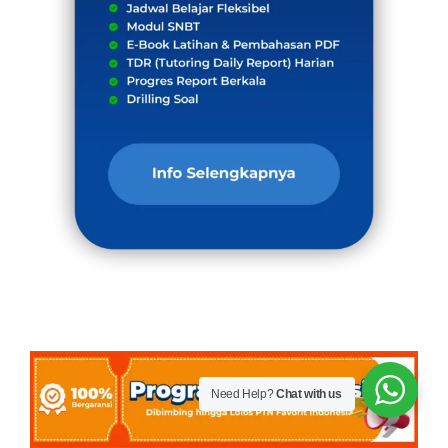
Need Help?
Chat with us