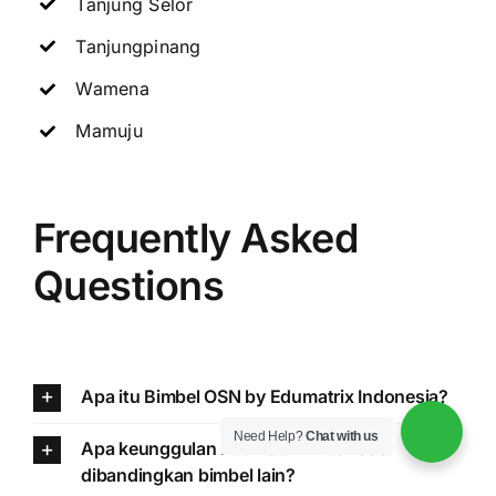
Tanjung Selor
Tanjungpinang
Wamena
Mamuju
Frequently Asked
Questions
Apa itu Bimbel OSN by Edumatrix Indonesia?
Need Help?
Chat with us
Apa keunggulan Edumatrix Indonesia
dibandingkan bimbel lain?