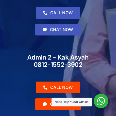
CALL NOW
CHAT NOW
Admin 2 – Kak Asyah
0812-1552-3902
CALL NOW
Need Help?
Chat with us
CHAT NOW