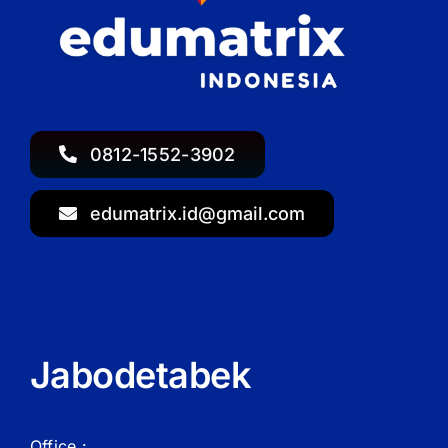
0812-1552-3902
edumatrix.id@gmail.com
Jabodetabek
Office :