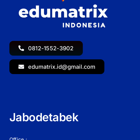
0812-1552-3902
edumatrix.id@gmail.com
Jabodetabek
Office :