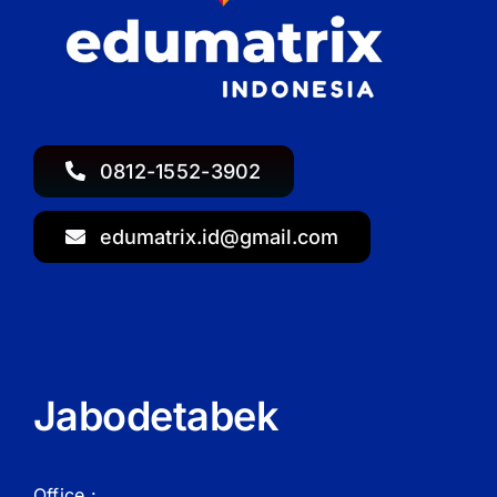
0812-1552-3902
edumatrix.id@gmail.com
Jabodetabek
Office :