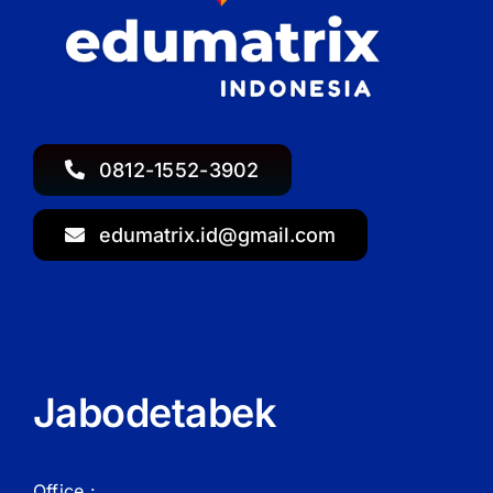
0812-1552-3902
edumatrix.id@gmail.com
Jabodetabek
Office :