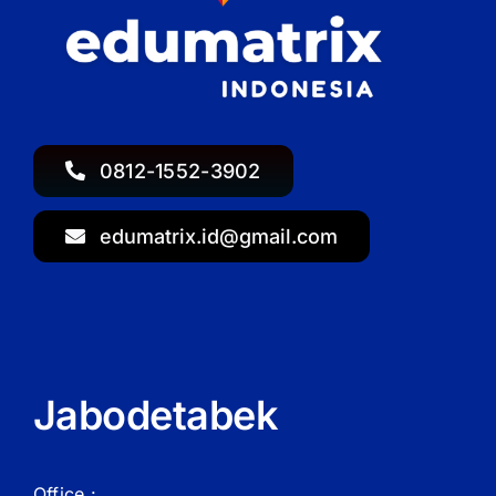
0812-1552-3902
edumatrix.id@gmail.com
Jabodetabek
Office :