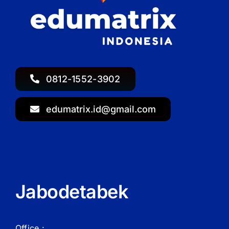
0812-1552-3902
edumatrix.id@gmail.com
Jabodetabek
Office :