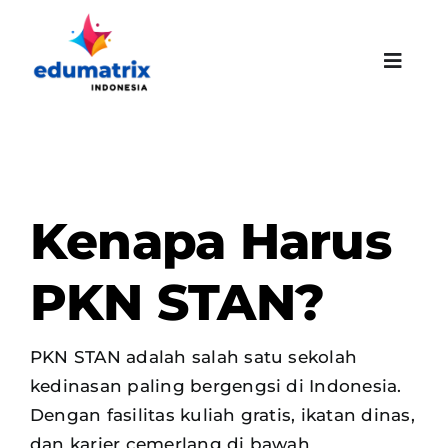
Skip
to
content
Toggle
Naviga
Kenapa Harus
PKN STAN?
PKN STAN adalah salah satu sekolah
kedinasan paling bergengsi di Indonesia.
Dengan fasilitas kuliah gratis, ikatan dinas,
dan karier cemerlang di bawah