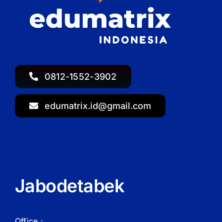
0812-1552-3902
edumatrix.id@gmail.com
Jabodetabek
Office :