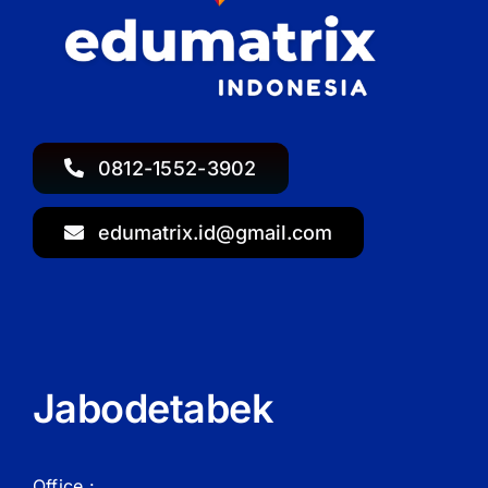
0812-1552-3902
edumatrix.id@gmail.com
Jabodetabek
Office :