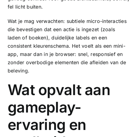
fel licht buiten.
Wat je mag verwachten: subtiele micro-interacties
die bevestigen dat een actie is ingezet (zoals
laden of boeken), duidelijke labels en een
consistent kleurenschema. Het voelt als een mini-
app, maar dan in je browser: snel, responsief en
zonder overbodige elementen die afleiden van de
beleving.
Wat opvalt aan
gameplay-
ervaring en