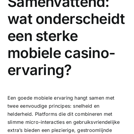
Samenvattend:
wat onderscheidt
een sterke
mobiele casino-
ervaring?
Een goede mobiele ervaring hangt samen met
twee eenvoudige principes: snelheid en
helderheid. Platforms die dit combineren met
slimme micro-interacties en gebruiksvriendelijke
extra’s bieden een plezierige, gestroomlijnde