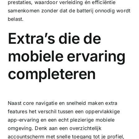
prestaties, waardoor verleiding én efficiëntie
samenkomen zonder dat de batterij onnodig wordt
belast.
Extra’s die de
mobiele ervaring
completeren
Naast core navigatie en snelheid maken extra
features het verschil tussen een oppervlakkige
app-ervaring en een echt plezierige mobiele
omgeving. Denk aan een overzichtelijk
accountscherm met snelle toegang tot je profiel,