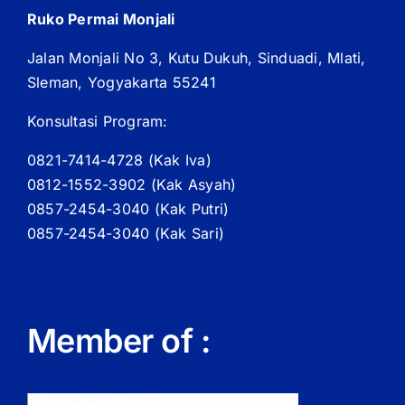
Ruko Permai Monjali
Jalan Monjali No 3, Kutu Dukuh, Sinduadi, Mlati,
Sleman, Yogyakarta 55241
Konsultasi Program:
0821-7414-4728 (
Kak
Iva)
0812-1552-3902 (
Kak
Asyah)
0857-2454-3040 (Kak Putri)
0857-2454-3040 (Kak Sari)
Member of :