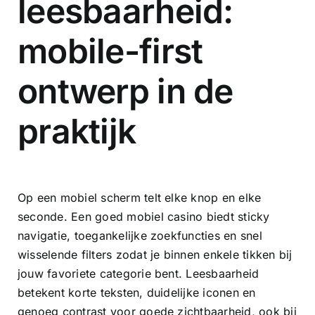
leesbaarheid:
mobile-first
ontwerp in de
praktijk
Op een mobiel scherm telt elke knop en elke
seconde. Een goed mobiel casino biedt sticky
navigatie, toegankelijke zoekfuncties en snel
wisselende filters zodat je binnen enkele tikken bij
jouw favoriete categorie bent. Leesbaarheid
betekent korte teksten, duidelijke iconen en
genoeg contrast voor goede zichtbaarheid, ook bij