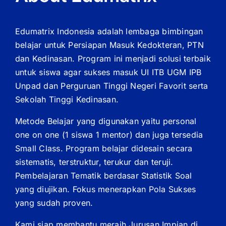
Edumatrix Indonesia adalah lembaga bimbingan
belajar untuk Persiapan Masuk Kedokteran, PTN
dan Kedinasan. Program ini menjadi solusi terbaik
untuk siswa agar sukses masuk UI ITB UGM IPB
Unpad dan Perguruan Tinggi Negeri Favorit serta
Sekolah Tinggi Kedinasan.
Metode Belajar yang digunakan yaitu personal
one on one (1 siswa 1 mentor) dan juga tersedia
Small Class. Program belajar didesain secara
sistematis, terstruktur, terukur dan teruji.
Pembelajaran Tematik berdasar Statistik Soal
yang diujikan. Fokus menerapkan Pola Sukses
yang sudah proven.
Kami siap membantu meraih Jurusan Impian di