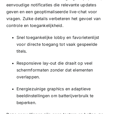
eenvoudige notificaties die relevante updates
geven en een geoptimaliseerde live-chat voor
vragen. Zulke details verbeteren het gevoel van
controle en toegankelijkheid.
Snel toegankelijke lobby en favorietenlijst
voor directe toegang tot vaak gespeelde
titels.
Responsieve lay-out die draait op veel
schermformaten zonder dat elementen
overlappen.
Energiezuinige graphics en adaptieve
beeldinstellingen om batterijverbruik te
beperken.