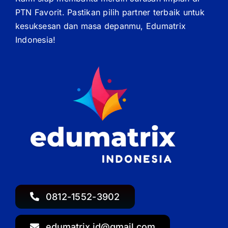
PTN Favorit. Pastikan pilih partner terbaik untuk
kesuksesan dan masa depanmu, Edumatrix
Indonesia!
0812-1552-3902
edumatrix.id@gmail.com