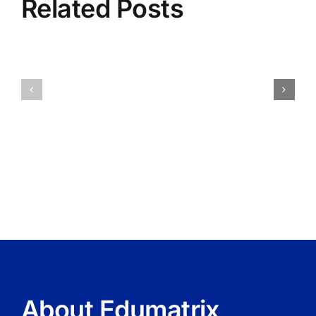
Related Posts
Una
serata
digitale
tra
luci,
suoni
e
tavoli
sempre
aperti
About Edumatrix