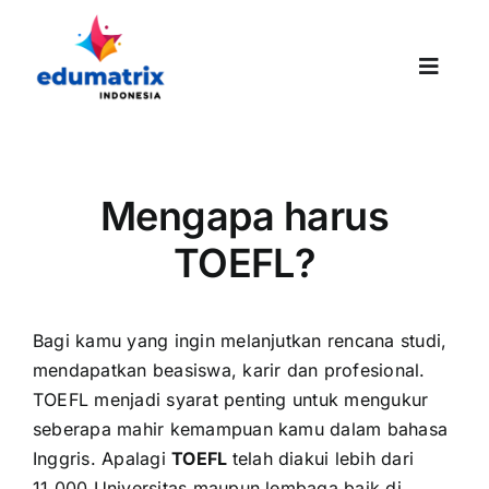
Skip
to
content
Toggle
Naviga
HOMEPAGE
Mengapa harus
TOEFL?
ABOUT US
Bagi kamu yang ingin melanjutkan rencana studi,
mendapatkan beasiswa, karir dan profesional.
SUCCESS STORIES
TOEFL menjadi syarat penting untuk mengukur
seberapa mahir kemampuan kamu dalam bahasa
Inggris. Apalagi
TOEFL
telah diakui lebih dari
PROMO
11.000 Universitas maupun lembaga baik di