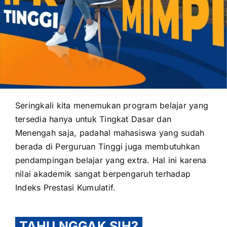
OUR PROGRAM
REGISTRATION
Seringkali kita menemukan program belajar yang
tersedia hanya untuk Tingkat Dasar dan
CONTACT US
Menengah saja, padahal mahasiswa yang sudah
berada di Perguruan Tinggi juga membutuhkan
pendampingan belajar yang extra. Hal ini karena
nilai akademik sangat berpengaruh terhadap
Indeks Prestasi Kumulatif.
TAHU NGGAK SIH?