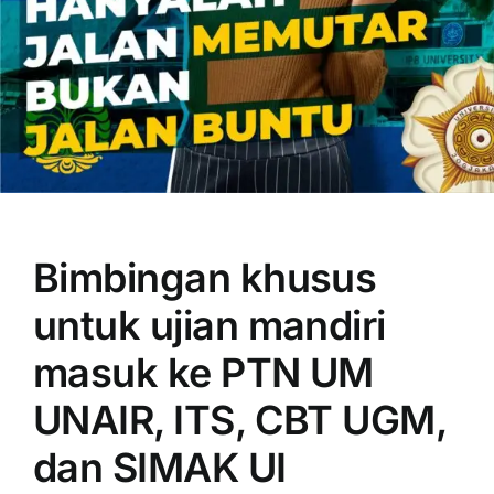
OUR PROGRAM
REGISTRATION
Bimbingan khusus
CONTACT US
untuk ujian mandiri
masuk ke PTN UM
UNAIR, ITS, CBT UGM,
dan SIMAK UI