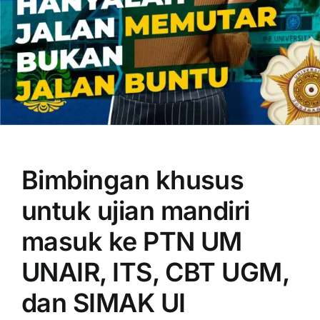
OUR PROGRAM
REGISTRATION
Bimbingan khusus
CONTACT US
untuk ujian mandiri
masuk ke PTN UM
UNAIR, ITS, CBT UGM,
dan SIMAK UI